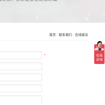
首页
-
联系我们
-
在线留言
*