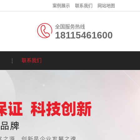
案例展示
联系我们
网站地图
全国服务热线
18115461600
联系我们